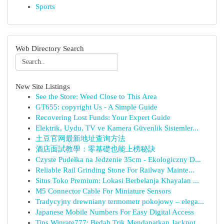
Sports
Web Directory Search
New Site Listings
See the Store: Weed Close to This Area
GT655: copyright Us - A Simple Guide
Recovering Lost Funds: Your Expert Guide
Elektrik, Uydu, TV ve Kamera Güvenlik Sistemler...
土豆官网最新地址查询方法
酒店面試教學：零基礎也能上榜秘訣
Czyste Pudełka na Jedzenie 35cm - Ekologiczny D...
Reliable Rail Grinding Stone For Railway Mainte...
Situs Toko Premium: Lokasi Berbelanja Khayalan ...
M5 Connector Cable For Miniature Sensors
Tradycyjny drewniany termometr pokojowy – elega...
Japanese Mobile Numbers For Easy Digital Access
Tips Winrate777: Bedah Trik Mendapatkan Jackpot...