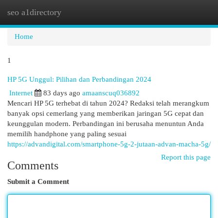
seo a1directory
Togg
navi
Home
1
HP 5G Unggul: Pilihan dan Perbandingan 2024
Internet
83 days ago
amaanscuq036892
Mencari HP 5G terhebat di tahun 2024? Redaksi telah merangkum
banyak opsi cemerlang yang memberikan jaringan 5G cepat dan
keunggulan modern. Perbandingan ini berusaha menuntun Anda
memilih handphone yang paling sesuai
https://advandigital.com/smartphone-5g-2-jutaan-advan-macha-5g/
Report this page
Comments
Submit a Comment