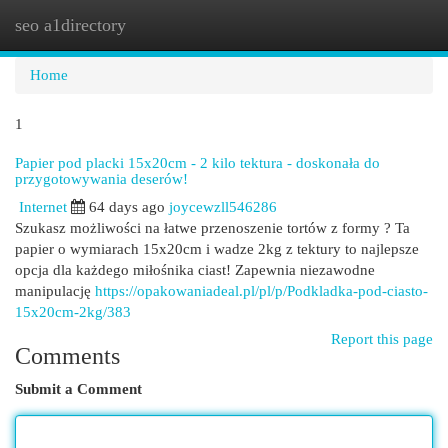
seo a1directory
Togg
navi
Home
1
Papier pod placki 15x20cm - 2 kilo tektura - doskonała do
przygotowywania deserów!
Internet
64 days ago
joycewzll546286
Szukasz możliwości na łatwe przenoszenie tortów z formy ? Ta
papier o wymiarach 15x20cm i wadze 2kg z tektury to najlepsze
opcja dla każdego miłośnika ciast! Zapewnia niezawodne
manipulację
https://opakowaniadeal.pl/pl/p/Podkladka-pod-ciasto-
15x20cm-2kg/383
Report this page
Comments
Submit a Comment