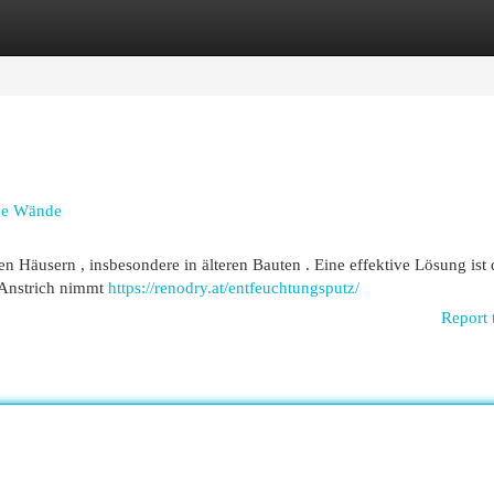
egories
Register
Login
ene Wände
n Häusern , insbesondere in älteren Bauten . Eine effektive Lösung ist 
e Anstrich nimmt
https://renodry.at/entfeuchtungsputz/
Report 