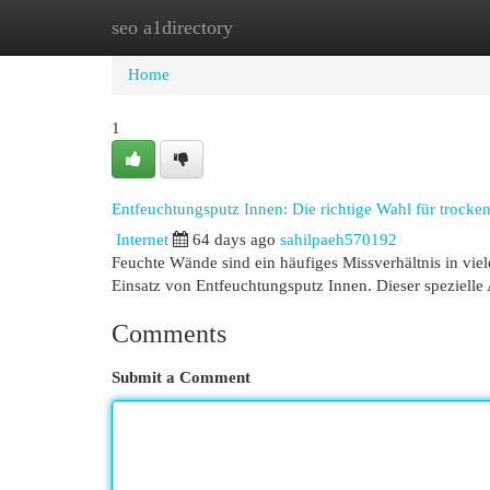
seo a1directory
Home
New Site Listings
Add Site
Cat
Home
1
Entfeuchtungsputz Innen: Die richtige Wahl für trock
Internet
64 days ago
sahilpaeh570192
Feuchte Wände sind ein häufiges Missverhältnis in viele
Einsatz von Entfeuchtungsputz Innen. Dieser speziell
Comments
Submit a Comment