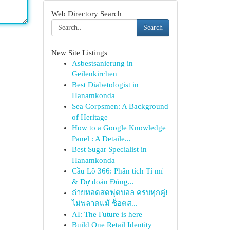
Web Directory Search
Search
New Site Listings
Asbestsanierung in
Geilenkirchen
Best Diabetologist in
Hanamkonda
Sea Corpsmen: A Background
of Heritage
How to a Google Knowledge
Panel : A Detaile...
Best Sugar Specialist in
Hanamkonda
Cầu Lô 366: Phân tích Tỉ mỉ
& Dự đoán Đúng...
ถ่ายทอดสดฟุตบอล ครบทุกคู่!
ไม่พลาดแม้ ช็อตส...
AI: The Future is here
Build One Retail Identity