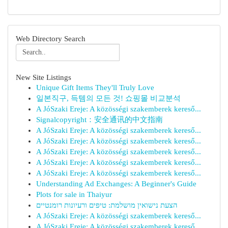
Web Directory Search
New Site Listings
Unique Gift Items They'll Truly Love
일본직구, 득템의 모든 것! 쇼핑몰 비교분석
A JóSzaki Ereje: A közösségi szakemberek kereső...
Signalcopyright：安全通讯的中文指南
A JóSzaki Ereje: A közösségi szakemberek kereső...
A JóSzaki Ereje: A közösségi szakemberek kereső...
A JóSzaki Ereje: A közösségi szakemberek kereső...
A JóSzaki Ereje: A közösségi szakemberek kereső...
A JóSzaki Ereje: A közösségi szakemberek kereső...
Understanding Ad Exchanges: A Beginner's Guide
Plots for sale in Thaiyur
הצעת נישואין מושלמת: טיפים ורעיונות רומנטיים
A JóSzaki Ereje: A közösségi szakemberek kereső...
A JóSzaki Ereje: A közösségi szakemberek kereső...