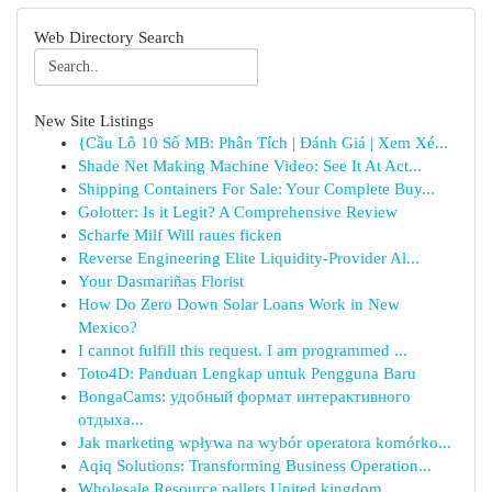
Web Directory Search
New Site Listings
{Cầu Lô 10 Số MB: Phân Tích | Đánh Giá | Xem Xé...
Shade Net Making Machine Video: See It At Act...
Shipping Containers For Sale: Your Complete Buy...
Golotter: Is it Legit? A Comprehensive Review
Scharfe Milf Will raues ficken
Reverse Engineering Elite Liquidity-Provider Al...
Your Dasmariñas Florist
How Do Zero Down Solar Loans Work in New
Mexico?
I cannot fulfill this request. I am programmed ...
Toto4D: Panduan Lengkap untuk Pengguna Baru
BongaCams: удобный формат интерактивного
отдыха...
Jak marketing wpływa na wybór operatora komórko...
Aqiq Solutions: Transforming Business Operation...
Wholesale Resource pallets United kingdom