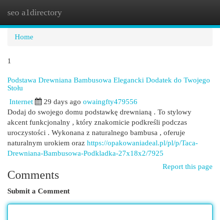
seo a1directory
Togg
navi
Home
1
Podstawa Drewniana Bambusowa Elegancki Dodatek do Twojego
Stołu
Internet
29 days ago
owaingfty479556
Dodaj do swojego domu podstawkę drewnianą . To stylowy
akcent funkcjonalny , który znakomicie podkreśli podczas
uroczystości . Wykonana z naturalnego bambusa , oferuje
naturalnym urokiem oraz
https://opakowaniadeal.pl/pl/p/Taca-
Drewniana-Bambusowa-Podkladka-27x18x2/7925
Report this page
Comments
Submit a Comment