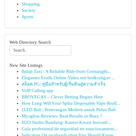
Shopping
Society
Sports
Web Directory Search
New Site Listings
Balaji Taxi : A Reliable Ride from Connaught...
Elegantes Erotik Online Video mit hei&szlig;er ...
สล็อต PG: คู่มือสำหรับผู้เริ่มต้นสู่ความสำเร็จ
VoIP Calling app
BROVEGAS – Clever Betting Begins Here
How Long Will Your Splitz Disposable Vape Reall...
{LED Bali | Penerangan Modern untuk Pulau Bali
Myoglow Reviews: Real Results or Buzz ?
H2O Studio Bandung: Kantor Kreasi Inovatif...
Guía profesional de seguridad en estacionamient...
Indicators On ovalpools shop You Should Know