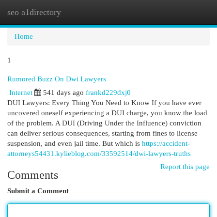
seo a1directory
Togg
navi
Home
1
Rumored Buzz On Dwi Lawyers
Internet
541 days ago
frankd229dxj0
DUI Lawyers: Every Thing You Need to Know If you have ever
uncovered oneself experiencing a DUI charge, you know the load
of the problem. A DUI (Driving Under the Influence) conviction
can deliver serious consequences, starting from fines to license
suspension, and even jail time. But which is
https://accident-
attorneys54431.kylieblog.com/33592514/dwi-lawyers-truths
Report this page
Comments
Submit a Comment