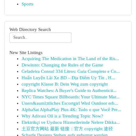
Sports
Web Directory Search
New Site Listings
Acquiring The Medication in The Land of the Ris...
Dewitoto: Changing the Rules of the Game
Geladeira Consul 334 Litros: Guia Completo e Co...
Huấn Luyện Lái Xe BD – Địa Điểm Uy Tín , H...
copyright Klasse B: Dein Weg zum copyright
Replica Watches: A Buyer's Guide to Authenticit...
NYC Times Square Billboards: Your Ultimate Mar...
Uners&auml;ttliches Escortgirl Wird Outdoor erb...
AlphaSat AlphaPlay Plus 4K: Tudo o que Você Pre...
Why Adivasi Oil is a Trending Topic Now?
Elektrikçi ve Uyducu Hizmetlerinde Nelere Dikka...
土豆官方网站 最新 链接：官方 copyright 途径
Scharfe Designs Stehen aufs gebumst werden