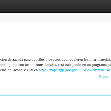
egories
Register
Login
ución destacada para aquellos proyectos que requieren levantar material
ial, junto con instituciones locales, está trabajando en un programa pi
blema del acoso sexual en
https://maps.app.goo.gl/su95WZMe8wmfP74s
Report 