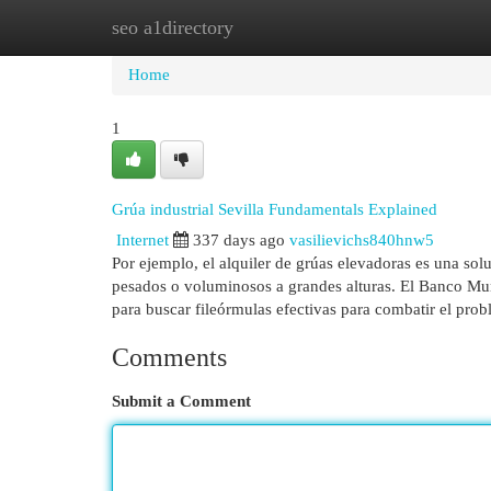
seo a1directory
Home
New Site Listings
Add Site
Cat
Home
1
Grúa industrial Sevilla Fundamentals Explained
Internet
337 days ago
vasilievichs840hnw5
Por ejemplo, el alquiler de grúas elevadoras es una sol
pesados o voluminosos a grandes alturas. El Banco Mund
para buscar fileórmulas efectivas para combatir el pro
Comments
Submit a Comment