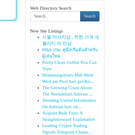
Web Directory Search
Search
New Site Listings
서울 마사지샵 , 착한 가격 과
퀄리티 의 만남
88kk เกม: คู่มือเริ่มต้นสำหรับ
ผู้เล่นใหม่
Purity Clean Coffee You Can
Trust
Hemmungsloses Milf-Weib
Wird am Pool hart gev&o...
The Growing Craze About
The Neelambari Adivasi ...
Trending Useful Information
On Adivasi hair oil...
Acquire Bulk Fans: A
Straightforward Explanation
Leading Crypto Trading
Signals Telegram Chann...