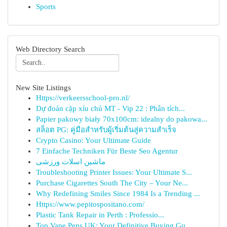
Sports
Web Directory Search
New Site Listings
Https://verkeersschool-pro.nl/
Dự đoán cặp xỉu chủ MT - Vip 22 : Phân tích...
Papier pakowy biały 70x100cm: idealny do pakowa...
สล็อต PG: คู่มือสำหรับผู้เริ่มต้นสู่ความสำเร็จ
Crypto Casino: Your Ultimate Guide
7 Einfache Techniken Für Beste Seo Agentur
ماشین اسلات ورزشی
Troubleshooting Printer Issues: Your Ultimate S...
Purchase Cigarettes South The City – Your Ne...
Why Redefining Smiles Since 1984 Is a Trending ...
Https://www.pepitospositano.com/
Plastic Tank Repair in Perth : Professio...
Top Vape Pens UK: Your Definitive Buying Gu...