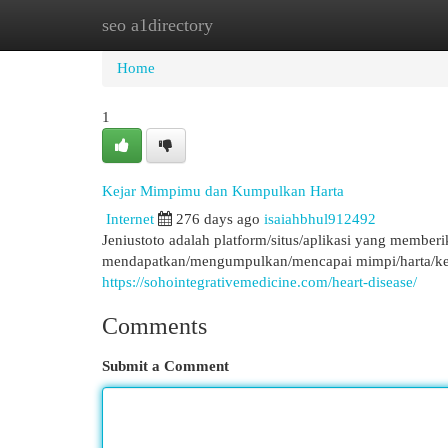
seo a1directory
Home
New Site Listings
Add Site
Cat
Home
1
Kejar Mimpimu dan Kumpulkan Harta
Internet
276 days ago
isaiahbhul912492
Jeniustoto adalah platform/situs/aplikasi yang memb
mendapatkan/mengumpulkan/mencapai mimpi/harta/ke
https://sohointegrativemedicine.com/heart-disease/
Comments
Submit a Comment