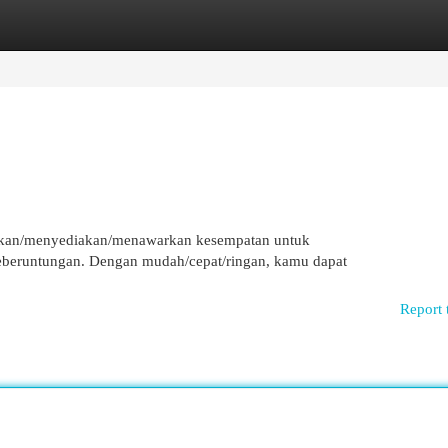
egories
Register
Login
erikan/menyediakan/menawarkan kesempatan untuk
beruntungan. Dengan mudah/cepat/ringan, kamu dapat
Report 