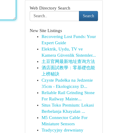
Web Directory Search
Search
New Site Listings
Recovering Lost Funds: Your
Expert Guide
Elektrik, Uydu, TV ve
Kamera Güvenlik Sistemler...
土豆官网最新地址查询方法
酒店面試教學：零基礎也能
上榜秘訣
Czyste Pudełka na Jedzenie
35cm - Ekologiczny D...
Reliable Rail Grinding Stone
For Railway Mainte...
Situs Toko Premium: Lokasi
Berbelanja Khayalan ...
M5 Connector Cable For
Miniature Sensors
Tradycyjny drewniany