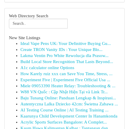
Web Directory Search
New Site Listings
Ideal Vape Pens UK: Your Definitive Buying Gu...
Create TRON Vanity IDs : Your Unique Blo...
Lakma Ventin Pro White Rewolucja dla Prasow...
Build Local Store Recognition That Lasts Beyond...
A1c calculator online Options
How Karely ruiz xxx can Save You Time, Stress, ...
Experiment Five | Experiment Five Official Usa ...
Miele 09053390 Heater Relay: Troubleshooting & ...
W88 VN Quốc : Cập Nhật Hiện Tại và Link Tr...
Baju Tunang Online: Panduan Lengkap & Inspirasi...
Autentyczna Lalka Dziecko 42cm: Świetna Zabawa ...
AI Testing Course Online | AI Testing Training ...
Kaarunya Child Development Center In Hanamkonda
Acrylic Sports Surfaces Bangalore: A Complet...
Kaum Hawa Kalimantan Kalbar : Tantangan dan ...