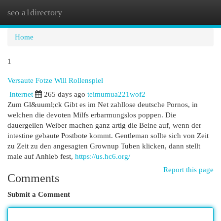
seo a1directory
Togg
navi
Home
1
Versaute Fotze Will Rollenspiel
Internet
265 days ago
teimumua221wof2
Zum Gl&uuml;ck Gibt es im Net zahllose deutsche Pornos, in
welchen die devoten Milfs erbarmungslos poppen. Die
dauergeilen Weiber machen ganz artig die Beine auf, wenn der
intestine gebaute Postbote kommt. Gentleman sollte sich von Zeit
zu Zeit zu den angesagten Grownup Tuben klicken, dann stellt
male auf Anhieb fest,
https://us.hc6.org/
Report this page
Comments
Submit a Comment